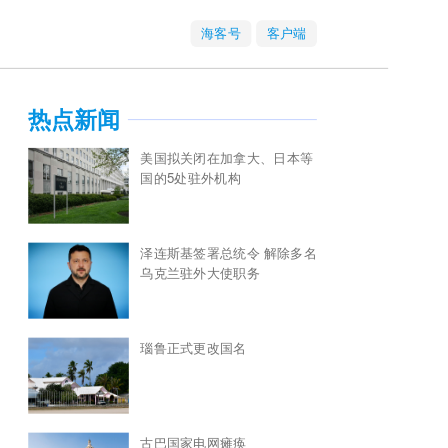
海客号
客户端
热点新闻
美国拟关闭在加拿大、日本等
国的5处驻外机构
泽连斯基签署总统令 解除多名
乌克兰驻外大使职务
瑙鲁正式更改国名
古巴国家电网瘫痪