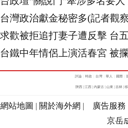
台政壇“關說門”牽涉多名要人
台灣政治獻金秘密多(記者觀察
求歡被拒追打妻子遭反擊 台
台鐵中年情侶上演活春宮 被攔
評論
|
時政
|
台灣
|
華人
|
國際
|
陝西
|
江西
|
內蒙古
|
山東
|
吉林
|
移
網站地圖
|
關於海外網
|
廣告服務
京岳