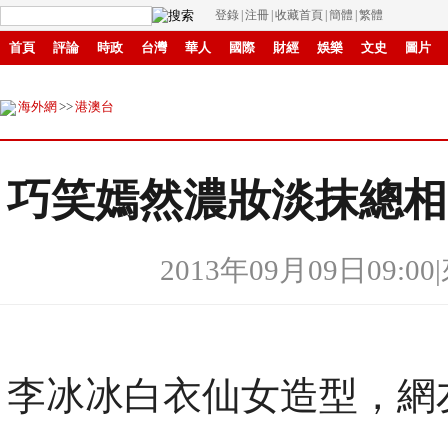
登錄
|
注冊
|
收藏首頁
|
簡體
|
繁體
首頁
評論
時政
台灣
華人
國際
財經
娛樂
文史
圖片
環保
縣域
創投
招商
華商
創新
滾動
海外網
>>
港澳台
巧笑嫣然濃妝淡抹總相
2013年09月09日09:00
|
李冰冰白衣仙女造型，網