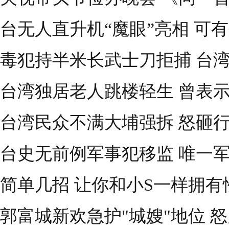
台无人直升机“魔眼”亮相 可
毒犯持半米长武士刀拒捕 台
台湾独居老人跳楼轻生 曾表
台湾民众不满大埔强拆 怒砸
台史无前例军事犯移监 唯一
简单几招 让你和小S一样拥有
郭富城新欢急护"城嫂"地位 