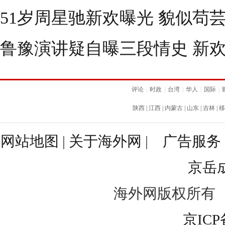
51岁周星驰新欢曝光 貌似苟
鲁豫演讲疑自曝三段情史 新
评论
|
时政
|
台湾
|
华人
|
国际
|
陕西
|
江西
|
内蒙古
|
山东
|
吉林
|
移
网站地图
|
关于海外网
|
广告服务
京岳
海外网版权所有
京ICP