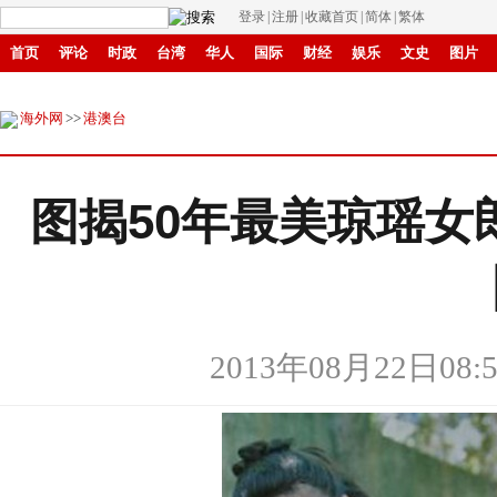
登录
|
注册
|
收藏首页
|
简体
|
繁体
首页
评论
时政
台湾
华人
国际
财经
娱乐
文史
图片
环保
县域
创投
招商
华商
创新
滚动
海外网
>>
港澳台
图揭50年最美琼瑶女
2013年08月22日08:5