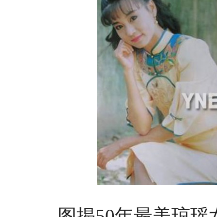
图揭50年最美琼瑶女