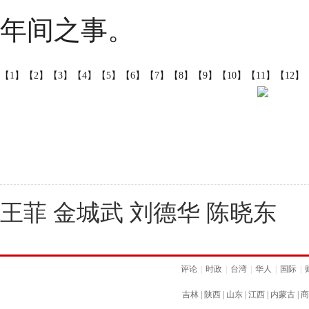
年间之事。
【1】
【2】
【3】
【4】
【5】
【6】
【7】
【8】
【9】
【10】
【11】
【12】
王菲 金城武 刘德华 陈晓东
评论
|
时政
|
台湾
|
华人
|
国际
|
吉林
|
陕西
|
山东
|
江西
|
内蒙古
|
商