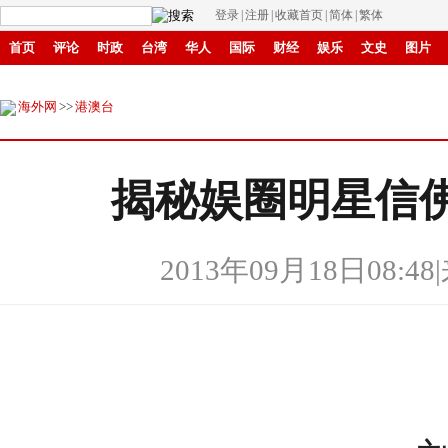
登录
|
注册
|
收藏首页
|
简体
|
繁体
首页
评论
时政
台湾
华人
国际
财经
娱乐
文史
图片
环保
县域
创投
招商
华商
创新
滚动
海外网
>>
港澳台
揭秘娱圈明星信
2013年09月18日08:48
|