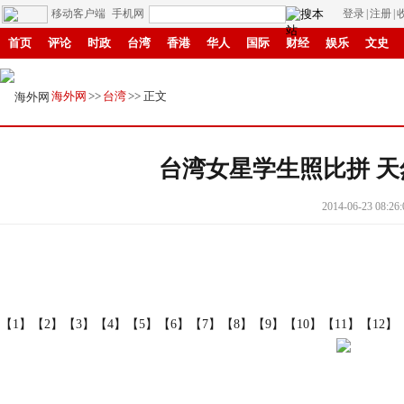
移动客户端
手机网
登录
|
注册
|
首页
评论
时政
台湾
香港
华人
国际
财经
娱乐
文史
创新
中原
招商
县域
环保
创投
成渝
移民
书画
赣鄱
海外网
>>
台湾
>> 正文
台湾女星学生照比拼 天
2014-06-23 08:26:
【1】
【2】
【3】
【4】
【5】
【6】
【7】
【8】
【9】
【10】
【11】
【12】