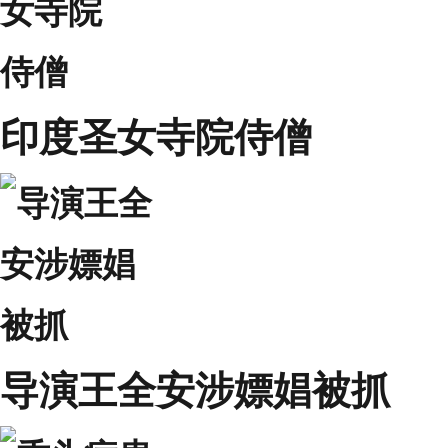
印度圣女寺院侍僧
导演王全安涉嫖娼被抓