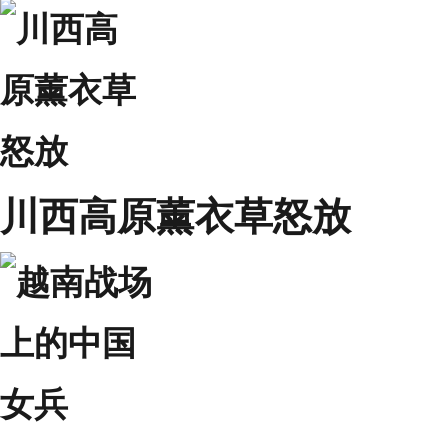
川西高原薰衣草怒放