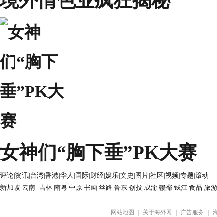
境外情色业疯狂揭秘
女神们“胸下垂”PK大赛
评论
|
资讯
|
台湾
|
香港
|
华人
|
国际
|
财经
|
娱乐
|
文史
|
图片
|
社区
|
视频
|
专题
|
滚动
新加坡
|
云南
|
吉林
|
南粤
|
中原
|
书画
|
丝路
|
鲁东
|
创投
|
成渝
|
赣鄱
|
钱江
|
食品
|
旅
网站地图
｜
关于海外网
｜
广告服务
｜