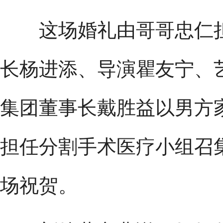
这场婚礼由哥哥忠仁担
长杨进添、导演瞿友宁、艺人
集团董事长戴胜益以男方
担任分割手术医疗小组召
场祝贺。