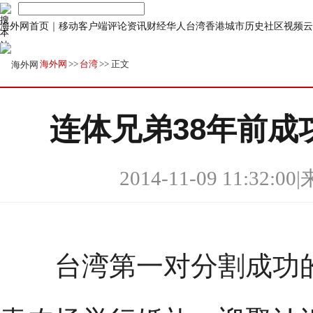
海外网首页
｜
移动客户端
评论
资讯
财经
华人
台湾
香港
城市
历史
社区
视频
云
海外网
>>
台湾
>> 正文
连体兄弟38年前成
2014-11-09 11:32:00
|
台湾第一对分割成功的