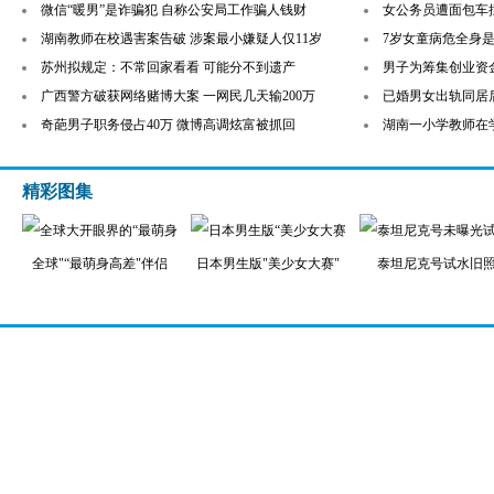
微信“暖男”是诈骗犯 自称公安局工作骗人钱财
女公务员遭面包车
湖南教师在校遇害案告破 涉案最小嫌疑人仅11岁
7岁女童病危全身是
苏州拟规定：不常回家看看 可能分不到遗产
男子为筹集创业资金
广西警方破获网络赌博大案 一网民几天输200万
已婚男女出轨同居后
奇葩男子职务侵占40万 微博高调炫富被抓回
湖南一小学教师在
精彩图集
全球"“最萌身高差"伴侣
日本男生版"美少女大赛"
泰坦尼克号试水旧