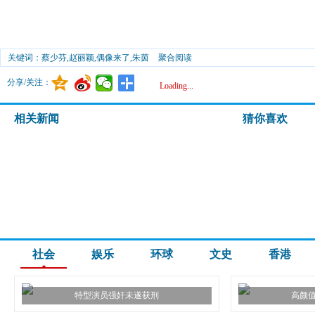
关键词：蔡少芬,赵丽颖,偶像来了,朱茵
聚合阅读
分享/关注：
Loading...
相关新闻
猜你喜欢
社会
娱乐
环球
文史
香港
特型演员强奸未遂获刑
高颜