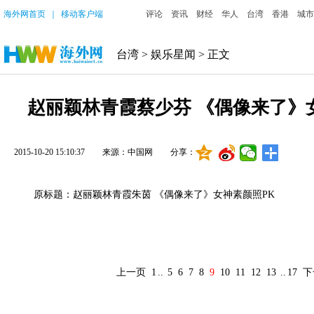
海外网首页
｜
移动客户端
评论
资讯
财经
华人
台湾
香港
城市
台湾
>
娱乐星闻
> 正文
赵丽颖林青霞蔡少芬 《偶像来了》
2015-10-20 15:10:37
来源：中国网
分享：
原标题：赵丽颖林青霞朱茵 《偶像来了》女神素颜照PK
上一页
1
..
5
6
7
8
9
10
11
12
13
..
17
下