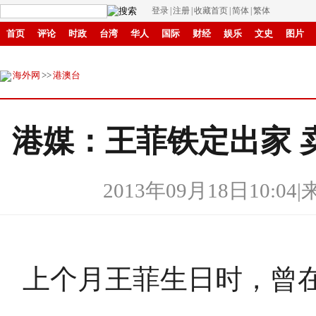
登录
|
注册
|
收藏首页
|
简体
|
繁体
首页
评论
时政
台湾
华人
国际
财经
娱乐
文史
图片
环保
县域
创投
招商
华商
创新
滚动
海外网
>>
港澳台
港媒：王菲铁定出家 
2013年09月18日10:04
|
上个月王菲生日时，曾