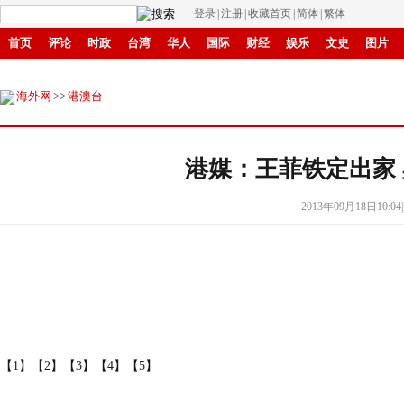
登录
|
注册
|
收藏首页
|
简体
|
繁体
首页
评论
时政
台湾
华人
国际
财经
娱乐
文史
图片
环保
县域
创投
招商
华商
创新
滚动
海外网
>>
港澳台
港媒：王菲铁定出家
2013年09月18日10:04
|
【1】
【2】
【3】
【4】
【5】