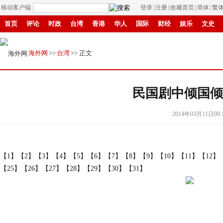
移动客户端
登录
|
注册
|
收藏首页
|
简体
|
繁
首页
评论
时政
台湾
香港
华人
国际
财经
娱乐
文史
县域
环保
创投
成渝
移民
书画
IP电视
华商
滚动
纸
海外网
>>
台湾
>> 正文
民国剧中倾国倾
2014年03月11日08:
【1】
【2】
【3】
【4】
【5】
【6】
【7】
【8】
【9】
【10】
【11】
【12】
【25】
【26】
【27】
【28】
【29】
【30】
【31】