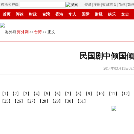
移动客户端
登录
|
注册
|
收藏首页
|
简体
|
繁
首页
评论
时政
台湾
香港
华人
国际
财经
娱乐
文史
县域
环保
创投
成渝
移民
书画
IP电视
华商
滚动
纸
海外网
>>
台湾
>> 正文
民国剧中倾国倾
2014年03月11日08:
【1】
【2】
【3】
【4】
【5】
【6】
【7】
【8】
【9】
【10】
【11】
【12】
【25】
【26】
【27】
【28】
【29】
【30】
【31】