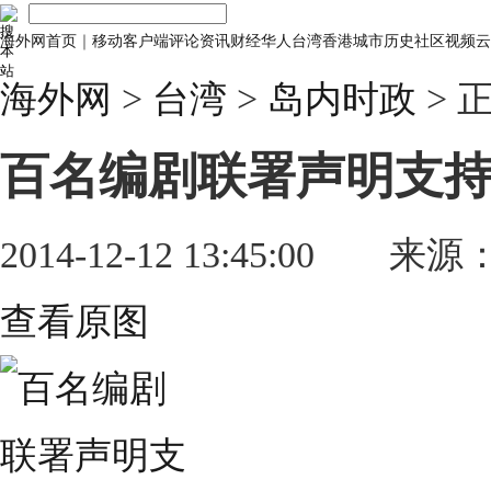
海外网首页
｜
移动客户端
评论
资讯
财经
华人
台湾
香港
城市
历史
社区
视频
云
海外网
>
台湾
>
岛内时政
> 
百名编剧联署声明支持
2014-12-12 13:45:00
来源
查看原图