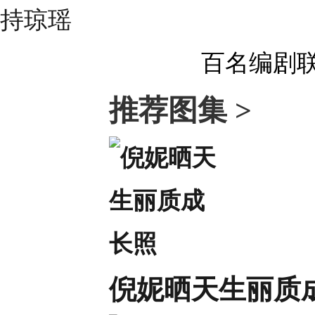
百名编剧
推荐图集 >
倪妮晒天生丽质