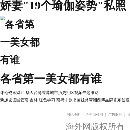
娇妻"19个瑜伽姿势"私照
各省第一美女都有谁
评论
资讯
财经
华人
台湾
香港
城市
历史
社区
视频
专题
滚动
新加坡
德国
云南
吉林
红色
学习
南粤
中原
书画
丝路
潇湘
西博
品牌
鲁东
创投
网站地图
｜
关于海外网
｜
广告服务
｜
海外网版权所有