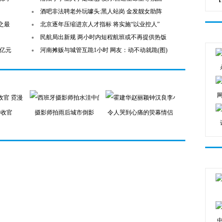
酒吧非法聘老外玩噱头:黑人站岗 金发靓女助阵
之最
北京逐年压缩进京人才指标 将实施“以业控人”
民航局出新规 两小时内短程航班或不再提供热饭
0亿元
河南摊贩与城管互跪1小时 网友：动不动就跪(图)
将收官
摄影师拍雨后城市倒影
令人哭到心痛的荧幕情侣