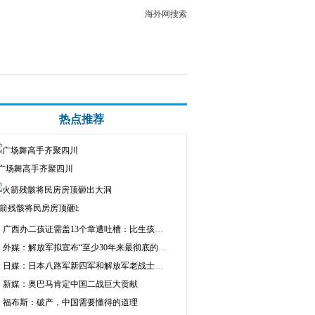
海外网搜索
热点推荐
广场舞高手齐聚四川
箭残骸将民房房顶砸出大洞
广西办二孩证需盖13个章遭吐槽：比生孩子都难
外媒：解放军拟宣布“至少30年来最彻底的改革”
日媒：日本八路军新四军和解放军老战士代表团抵京
新媒：奥巴马肯定中国二战巨大贡献
福布斯：破产，中国需要懂得的道理