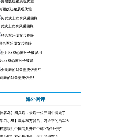
彭丽媛红裙展现优雅
阅兵式上女兵风采回顾
联合军乐团女兵抢眼
片PS成恐怖分子被误用
跳舞的鱿鱼盖浇饭走红
海外网评
侠客岛】阅兵后，最后一位开国中将走了
【学习小组】裁军30万背后，习近平的治军大思路
槿惠观礼中国阅兵开启中韩“信任外交”
港台腔】有心批连战，无力驳登辉？