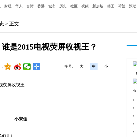
讯
财经
华人
台湾
香港
城市
历史
社区
视频
新加坡
德国
荷兰
滚动
态
> 正文
谁是2015电视荧屏收视王？
享：
字号:
大
中
小
视荧屏收视王
火
小宋佳
爷们儿》