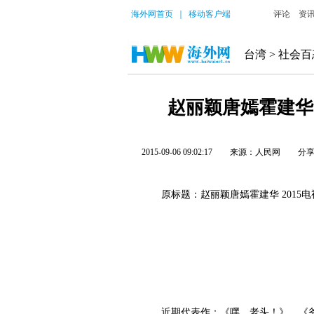
海外网首页
｜
移动客户端
评论
资
台湾
>
社会百
赵丽颖唐嫣霍建华 
2015-09-06 09:02:17
来源：人民网
分
原标题：赵丽颖唐嫣霍建华 2015电
近期代表作：《嘿，老头！》、《