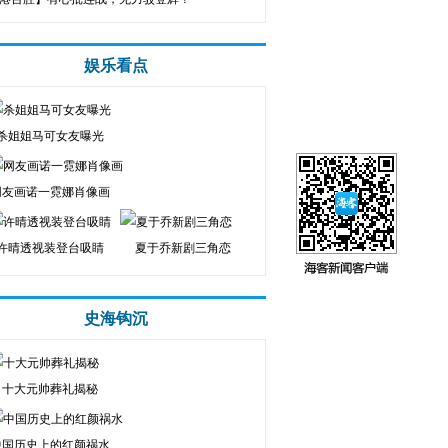
娱乐看点
杀姐姐马可女友曝光
网友画诺一霓娜肖像画
许晴透视装登台吸睛
夏于乔新剧三角恋
史海钩沉
十大元帅葬礼揭秘
中国历史上的红颜祸水