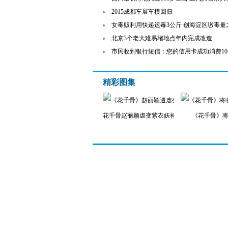
2015成都车展车模回归
女毒贩利用快递运毒3公斤 创海淀区缴毒量
北京3个老大难易堵地点年内完成改造
市民收到银行短信：您的信用卡成功消费1
精彩图集
花千骨赵丽颖虐变紫衣妖神
《花千骨》