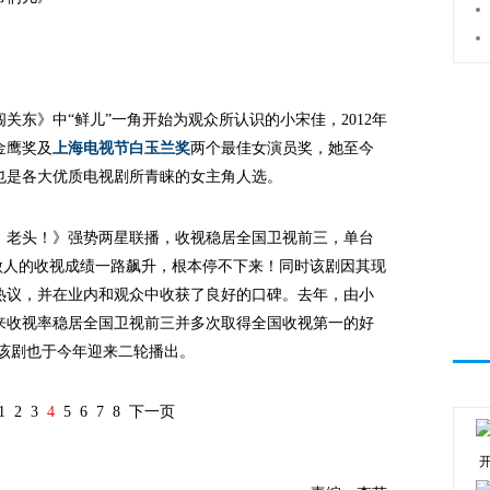
关东》中“鲜儿”一角开始为观众所认识的小宋佳，2012年
金鹰奖及
上海电视节白玉兰奖
两个最佳女演员奖，她至今
也是各大优质电视剧所青睐的女主角人选。
老头！》强势两星联播，收视稳居全国卫视前三，单台
此等傲人的收视成绩一路飙升，根本停不下来！同时该剧因其现
热议，并在业内和观众中收获了良好的口碑。去年，由小
来收视率稳居全国卫视前三并多次取得全国收视第一的好
，该剧也于今年迎来二轮播出。
1
2
3
4
5
6
7
8
下一页