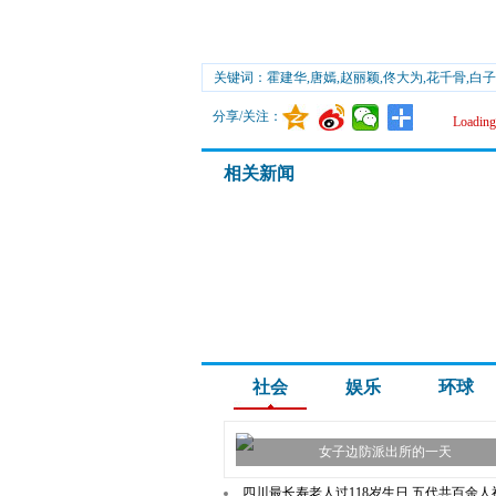
关键词：霍建华,唐嫣,赵丽颖,佟大为,花千骨,白子
分享/关注：
Loading.
相关新闻
社会
娱乐
环球
女子边防派出所的一天
四川最长寿老人过118岁生日 五代共百余人