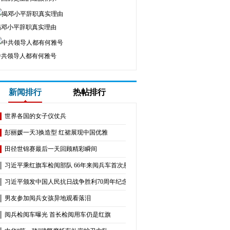
揭邓小平辞职真实理由
中共领导人都有何雅号
新闻排行
热帖排行
世界各国的女子仪仗兵
彭丽媛一天3换造型 红裙展现中国优雅
田径世锦赛最后一天回顾精彩瞬间
习近平乘红旗车检阅部队 66年来阅兵车首次悬挂国徽
习近平颁发中国人民抗日战争胜利70周年纪念章
男友参加阅兵女孩异地观看落泪
阅兵检阅车曝光 首长检阅用车仍是红旗