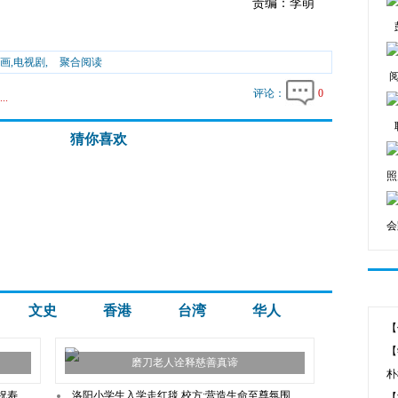
责编：李萌
画,电视剧,
聚合阅读
评论：
0
..
猜你喜欢
照
会
文史
香港
台湾
华人
【
磨刀老人诠释慈善真谛
朴
祝寿
洛阳小学生入学走红毯 校方:营造生命至尊氛围
【