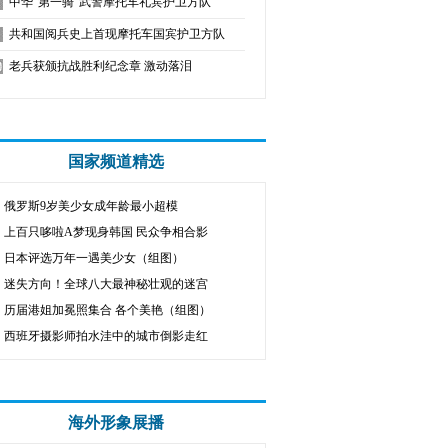
中华“第一骑”武警摩托车礼宾护卫方队
共和国阅兵史上首现摩托车国宾护卫方队
老兵获颁抗战胜利纪念章 激动落泪
国家频道精选
俄罗斯9岁美少女成年龄最小超模
上百只哆啦A梦现身韩国 民众争相合影
日本评选万年一遇美少女（组图）
迷失方向！全球八大最神秘壮观的迷宫
历届港姐加冕照集合 各个美艳（组图）
西班牙摄影师拍水洼中的城市倒影走红
海外形象展播