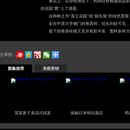
事实上，在绿色潮流下，利用自然植栽筑起的绿
的花园“爬”上了墙面。
这种称之为“直立花园”或“植生墙”的绿色景观
走在中原大学侧门的巷弄间，抬头到处可见，绿
底下的巷弄砖墙又充斥色彩丰富、图样多样大胆
分享到：
图集推荐
美图营销
英富家子弟花式炫富
揭秘日本情侣酒店
周