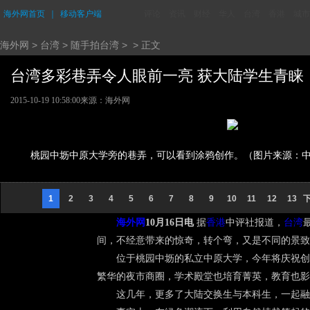
海外网首页
｜
移动客户端
评论
资讯
财经
华人
台湾
香港
城市
海外网
>
台湾
>
随手拍台湾
> > 正文
台湾多彩巷弄令人眼前一亮 获大陆学生青睐 (1
2015-10-19 10:58:00
来源：海外网
桃园中坜中原大学旁的巷弄，可以看到涂鸦创作。（图片来源：
1
2
3
4
5
6
7
8
9
10
11
12
13
海外网
10月16日电
据
香港
中评社报道，
台湾
间，不经意带来的惊奇，转个弯，又是不同的景致
位于桃园中坜的私立中原大学，今年将庆祝创校6
繁华的夜市商圈，学术殿堂也培育菁英，教育也影
这几年，更多了大陆交换生与本科生，一起融入