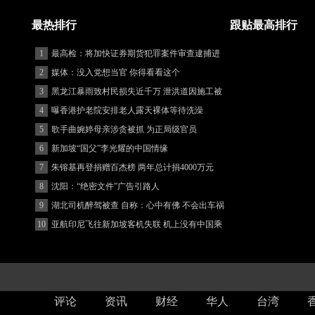
最热排行
跟贴最高排行
1
最高检：将加快证券期货犯罪案件审查逮捕进
度
2
媒体：没入党想当官 你得看看这个
3
黑龙江暴雨致村民损失近千万 泄洪道因施工被
堵
4
曝香港护老院安排老人露天裸体等待洗澡
5
歌手曲婉婷母亲涉贪被抓 为正局级官员
6
新加坡“国父”李光耀的中国情缘
7
朱镕基再登捐赠百杰榜 两年总计捐4000万元
8
沈阳：“绝密文件”广告引路人
9
湖北司机醉驾被查 自称：心中有佛 不会出车祸
(图)
10
亚航印尼飞往新加坡客机失联 机上没有中国乘
客
评论
资讯
财经
华人
台湾