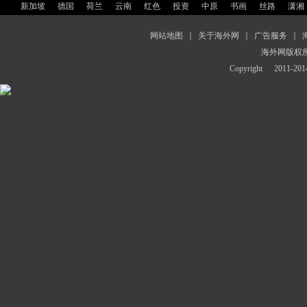
新加坡
德国
荷兰
云南
红色
投资
中原
书画
丝路
潇湘
网站地图
｜
关于海外网
｜
广告服务
｜
海外网版权
Copyright
2011-2014 