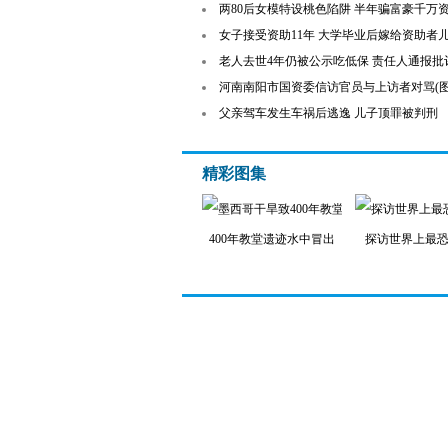
两80后女模特设桃色陷阱 半年骗富豪千万
女子接受资助11年 大学毕业后嫁给资助者儿
老人去世4年仍被公示吃低保 责任人通报批
河南南阳市国资委信访官员与上访者对骂(图
父亲驾车发生车祸后逃逸 儿子顶罪被判刑
精彩图集
400年教堂遗迹水中冒出
探访世界上最