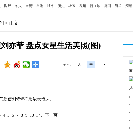
讯
财经
华人
台湾
香港
城市
历史
社区
视频
新加坡
德国
荷兰
滚动
闻
> 正文
刘亦菲 盘点女星生活美照(图)
享：
字号:
大
中
小
军
揭
质使刘诗诗不用浓妆艳抹。
3
4
5
6
7
8
9
10
..
47
下一页