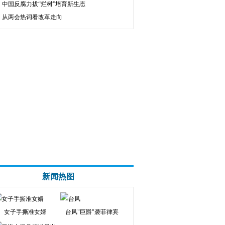
中国反腐力拔“烂树”培育新生态
从两会热词看改革走向
新闻热图
女子手撕准女婿
台风"巨爵"袭菲律宾