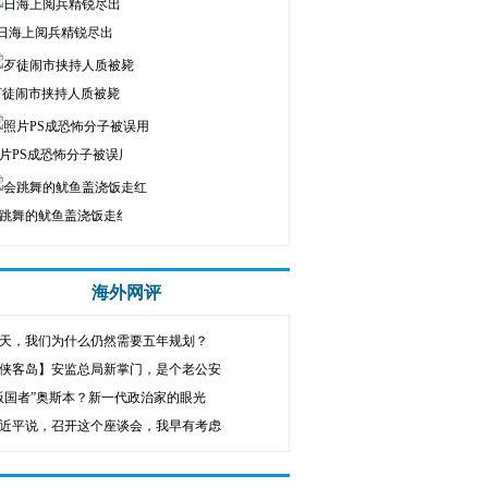
日海上阅兵精锐尽出
歹徒闹市挟持人质被毙
片PS成恐怖分子被误用
跳舞的鱿鱼盖浇饭走红
海外网评
天，我们为什么仍然需要五年规划？
侠客岛】安监总局新掌门，是个老公安
叛国者”奥斯本？新一代政治家的眼光
近平说，召开这个座谈会，我早有考虑