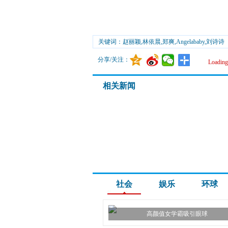
关键词：赵丽颖,林依晨,郑爽,Angelababy,刘诗诗
分享/关注：
Loading.
相关新闻
社会
娱乐
环球
高颜值女学霸吸引眼球