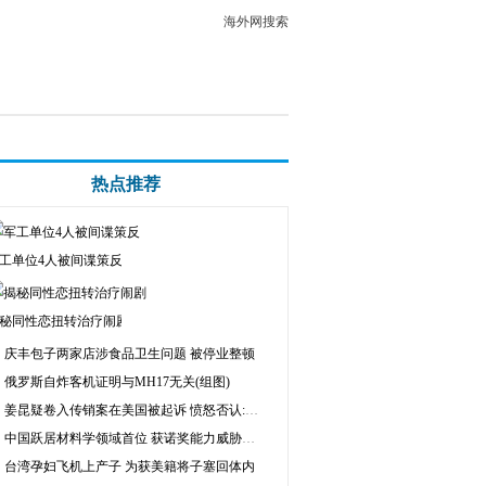
海外网搜索
热点推荐
工单位4人被间谍策反
秘同性恋扭转治疗闹剧
庆丰包子两家店涉食品卫生问题 被停业整顿
俄罗斯自炸客机证明与MH17无关(组图)
姜昆疑卷入传销案在美国被起诉 愤怒否认:假的
中国跃居材料学领域首位 获诺奖能力威胁日本
台湾孕妇飞机上产子 为获美籍将子塞回体内