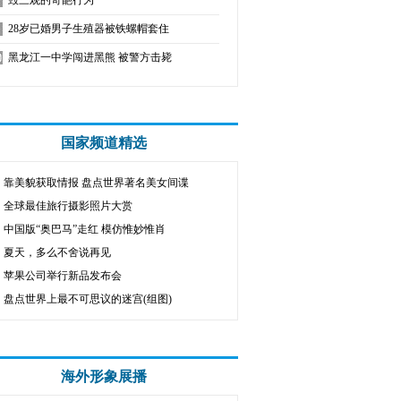
毁三观的奇葩行为
28岁已婚男子生殖器被铁螺帽套住
黑龙江一中学闯进黑熊 被警方击毙
国家频道精选
靠美貌获取情报 盘点世界著名美女间谍
全球最佳旅行摄影照片大赏
中国版“奥巴马”走红 模仿惟妙惟肖
夏天，多么不舍说再见
苹果公司举行新品发布会
盘点世界上最不可思议的迷宫(组图)
海外形象展播