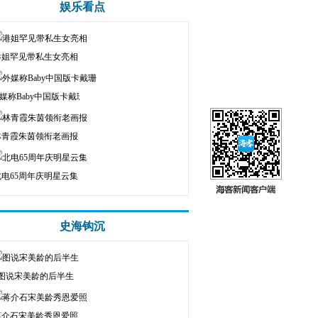
娱乐看点
港姐罕见带私生女亮相
媒称Baby中国版卡戴珊
林青霞朱茵领衔老画报
北电65周年庆明星云集
史海钩沉
图说宋美龄的后半生
蒋介石宋美龄秀恩爱照