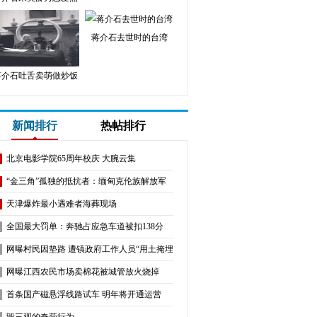
蒋介石去世时的台湾
蒋介石吐舌卖萌做炒饭
新闻排行
热帖排行
北京电影学院65周年校庆 大腕云集
“金三角”孤独的抵抗者：缅甸克伦族解放军
天津爆炸最小遇难者海葬现场
全国最大罚单：奔驰占应急车道被扣138分
网曝村民因垫路 遭镇政府工作人员“用土掩埋”
网曝江西农民市场卖棉花被城管放火烧掉
首条国产磁悬浮线路试车 明年将开通运营