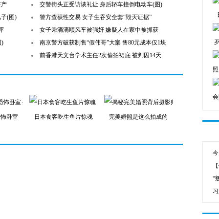
资产
交警街头正受访谈礼让 身后轿车撞倒电动车(图)
子(图)
警方查获性交易 女子生吞安全套“毁灭证据”
评
女子乘滴滴顺风车被强奸 嫌疑人在家中被抓获
)
南京警方破获制售“假伟哥”大案 售80元成本仅1块
前香港天文台学术主任2次偷拍裙底 被判囚14天
照
会
恐怖卧室
日本食客吃生鱼片惊魂
完美婚照是这么拍成的
今
【
“
习