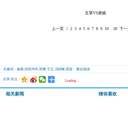
文章VS唐嫣
上一页
1
2
3
4
5
6
7
8
9
10
..
20
下一
关键词：杨幂,同班同学,郑爽,于正,冯绍峰,景甜
聚合阅读
分享/关注：
Loading...
相关新闻
猜你喜欢