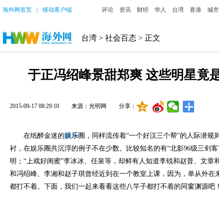
海外网首页
｜
移动客户端
评论
资讯
财经
华人
台湾
香港
城市
台湾
>
社会百态
> 正文
于正冯绍峰景甜郑爽 这些明星竟
2015-09-17 08:29:10
来源：光明网
分享：
在纸醉金迷的
娱乐
圈，同样流传着“一个好汉三个帮”的人际潜规
衬，在娱乐圈共沉浮的例子不在少数。比较知名的有“北影96级三剑客
明；“上戏好闺蜜”李冰冰、任泉等，却鲜有人知道李锐和赵普、文章
和冯绍峰、李湘和赵子琪曾经近到在一个教室上课，因为，单从外在
都打不着。下面，我们一起来看看这些八竿子都打不着的同窗渊源吧