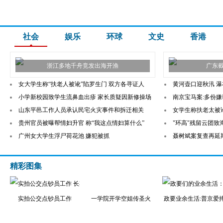
社会
娱乐
环球
文史
香港
浙江多地千舟竞发出海开渔
广东
女大学生称“扶老人被讹”陷罗生门 双方各寻证人
黄河壶口迎秋汛 
小学新校园致学生流鼻血出疹 家长质疑因新修操场
南京宝马案:多份
山东平邑工作人员承认民宅火灾事件和拆迁相关
女学生称扶老太被
贵州官员被曝帮情妇升官 称“我这点情妇算什么”
"环高"残留云团
广州女大学生浮尸荷花池 嫌犯被抓
聂树斌案复查再延期
精彩图集
实拍公交点钞员工作
一学院开学空姐传圣火
政要业余生活:普京爱