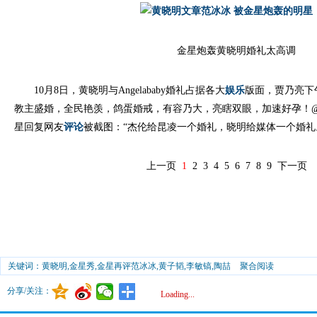
金星炮轰黄晓明婚礼太高调
10月8日，黄晓明与Angelababy婚礼占据各大
娱乐
版面，贾乃亮下
教主盛婚，全民艳羡，鸽蛋婚戒，有容乃大，亮瞎双眼，加速好孕！@
星回复网友
评论
被截图：“杰伦给昆凌一个婚礼，晓明给媒体一个婚礼
上一页
1
2
3
4
5
6
7
8
9
下一页
关键词：黄晓明,金星秀,金星再评范冰冰,黄子韬,李敏镐,陶喆
聚合阅读
分享/关注：
Loading...