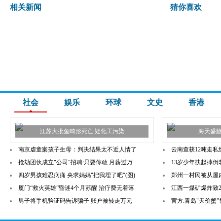
相关新闻
猜你喜欢
社会
娱乐
环球
文史
香港
江苏大批鱼畸形死亡 疑化工污染
海天盛
南京虐童案孩子生母：判决结果太不近人情了
云南查获12吨走私
抢劫团伙成立"公司"招聘:只要你敢 月薪过万
13岁少年扶起摔倒
四岁男孩难忍病痛 央求妈妈"把我埋了吧"(图)
郑州一村民被从屋内
厦门“救火英雄”昏迷4个月苏醒 治疗费无着落
江西一煤矿爆炸致2
男子将手机验证码告诉骗子 账户被转走万元
官方:青岛"天价蟹