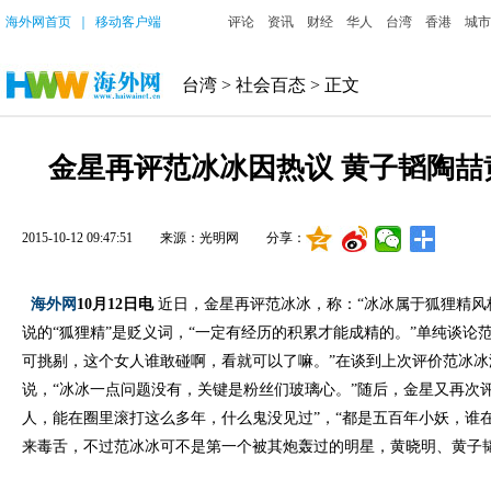
海外网首页
｜
移动客户端
评论
资讯
财经
华人
台湾
香港
城市
台湾
>
社会百态
> 正文
金星再评范冰冰因热议 黄子韬陶喆
2015-10-12 09:47:51
来源：光明网
分享：
海外网
10月12日电
近日，金星再评范冰冰，称：“冰冰属于狐狸精风
说的“狐狸精”是贬义词，“一定有经历的积累才能成精的。”单纯谈论
可挑剔，这个女人谁敢碰啊，看就可以了嘛。”在谈到上次评价范冰冰
说，“冰冰一点问题没有，关键是粉丝们玻璃心。”随后，金星又再次
人，能在圈里滚打这么多年，什么鬼没见过”，“都是五百年小妖，谁
来毒舌，不过范冰冰可不是第一个被其炮轰过的明星，黄晓明、黄子