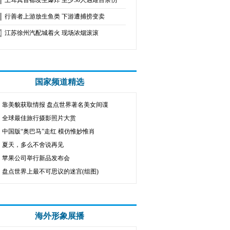
土耳其首都发生爆炸 至少30人遇难百余伤
行善者上游放生鱼类 下游遭捕捞变卖
江苏徐州汽配城着火 现场浓烟滚滚
国家频道精选
靠美貌获取情报 盘点世界著名美女间谍
全球最佳旅行摄影照片大赏
中国版“奥巴马”走红 模仿惟妙惟肖
夏天，多么不舍说再见
苹果公司举行新品发布会
盘点世界上最不可思议的迷宫(组图)
海外形象展播