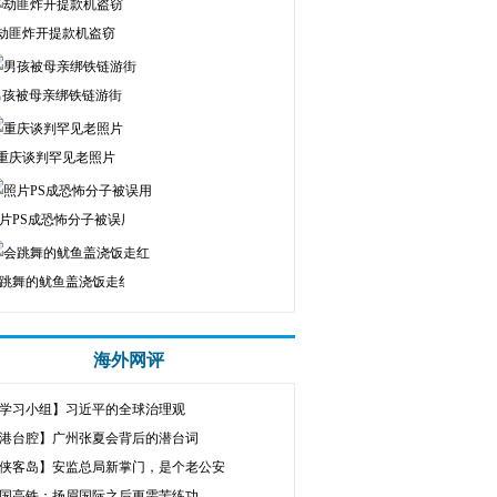
劫匪炸开提款机盗窃
男孩被母亲绑铁链游街
重庆谈判罕见老照片
片PS成恐怖分子被误用
跳舞的鱿鱼盖浇饭走红
海外网评
学习小组】习近平的全球治理观
港台腔】广州张夏会背后的潜台词
侠客岛】安监总局新掌门，是个老公安
国高铁：扬眉国际之后更需苦练功