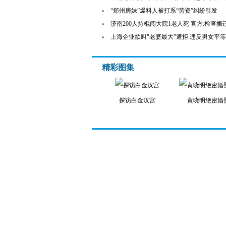
“郑州房妹”爆料人被打系“劳资”纠纷引发
济南200人持棍闯大院1老人死 官方:检查搬迁
上海企业欲叫"老婆最大"遭拒:违反男女平
精彩图集
探访白金汉宫
黄晓明绝密婚