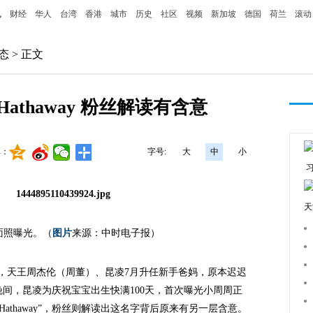
讯
财经
华人
台湾
香港
城市
历史
社区
视频
新加坡
德国
荷兰
滚动
态
> 正文
athaway 粉丝解读有含意
享：
字号:
大
中
小
天
面照曝光。（
图片
来源：中时电子报）
，天王周杰伦（周董）、昆凌7月升任新手爸妈，原本迟迟
晚间，昆凌为庆祝宝宝出生快满100天，首次曝光小周周正
athaway”，粉丝则解读出这名字背后原来有另一层含意。