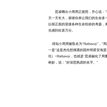
昆凌晒出小周周正面照，开心说：“Dea
天一天长大，谢谢你来让我们的生命多
以很正面的迎接各种生命给妳的考题，
光感到欣喜万分。
得知小周周被取名为“Hathaway”
一是“这是杰伦想偶遇的国外明星安海瑟威”，
伦）=Hathaway，也就是‘昆凌融化了周
称妙，说：“好深思熟虑的名字。”