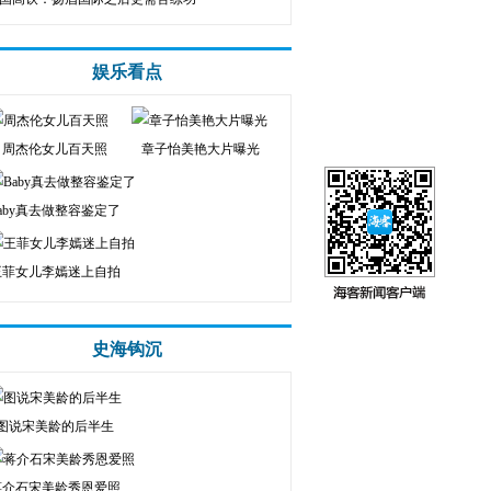
娱乐看点
周杰伦女儿百天照
章子怡美艳大片曝光
aby真去做整容鉴定了
王菲女儿李嫣迷上自拍
史海钩沉
图说宋美龄的后半生
蒋介石宋美龄秀恩爱照