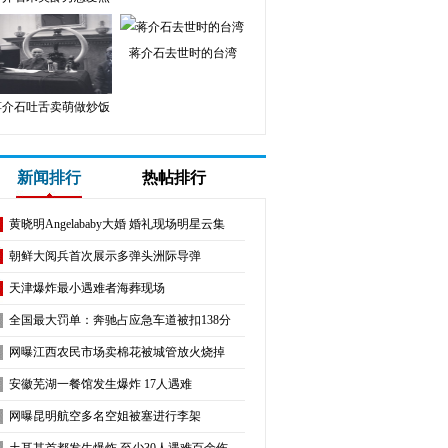
蒋介石去世时的台湾
蒋介石吐舌卖萌做炒饭
新闻排行
热帖排行
黄晓明Angelababy大婚 婚礼现场明星云集
朝鲜大阅兵首次展示多弹头洲际导弹
天津爆炸最小遇难者海葬现场
全国最大罚单：奔驰占应急车道被扣138分
网曝江西农民市场卖棉花被城管放火烧掉
安徽芜湖一餐馆发生爆炸 17人遇难
网曝昆明航空多名空姐被塞进行李架