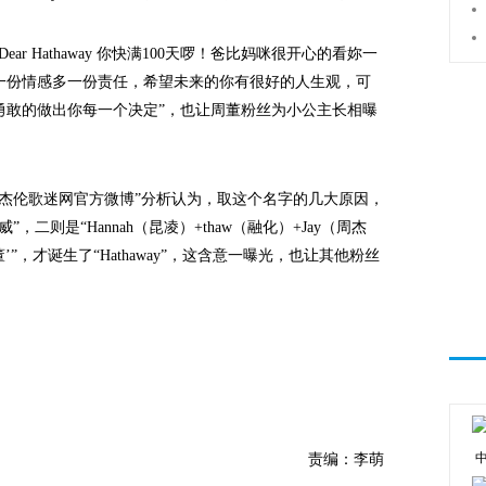
r Hathaway 你快满100天啰！爸比妈咪很开心的看妳一
一份情感多一份责任，希望未来的你有很好的人生观，可
勇敢的做出你每一个决定”，也让周董粉丝为小公主长相曝
，“周杰伦歌迷网官方微博”分析认为，取这个名字的几大原因，
二则是“Hannah（昆凌）+thaw（融化）+Jay（周杰
董’”，才诞生了“Hathaway”，这含意一曝光，也让其他粉丝
责编：李萌