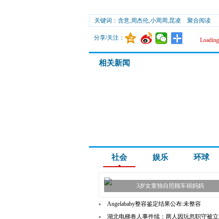
关键词：含意,周杰伦,小周周,昆凌
聚合阅读
分享/关注：
Loading.
相关新闻
社会
娱乐
环球
3岁女童独自照顾车祸妈妈
Angelababy整容鉴定结果公布:未整容
湖北电梯卷人事件续：两人因玩忽职守被立