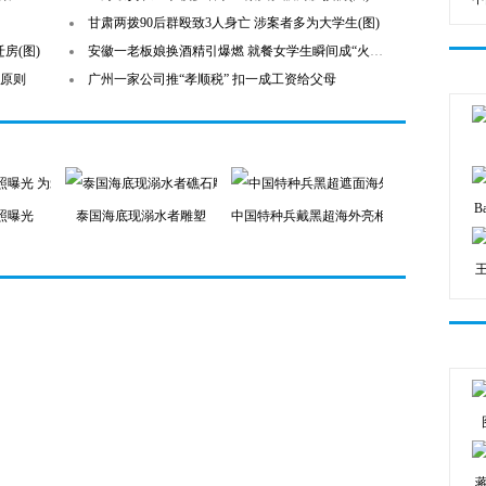
甘肃两拨90后群殴致3人身亡 涉案者多为大学生(图)
房(图)
安徽一老板娘换酒精引爆燃 就餐女学生瞬间成“火人"
等原则
广州一家公司推“孝顺税” 扣一成工资给父母
B
照曝光
泰国海底现溺水者雕塑
中国特种兵戴黑超海外亮相