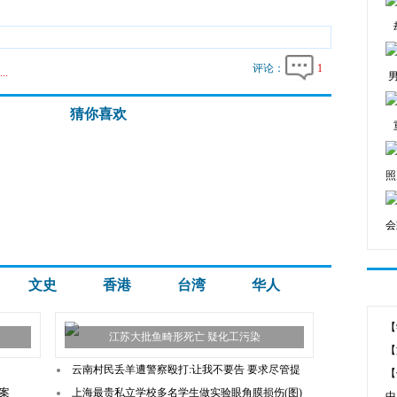
评论：
1
..
猜你喜欢
照
会
文史
香港
台湾
华人
【
江苏大批鱼畸形死亡 疑化工污染
【
云南村民丢羊遭警察殴打:让我不要告 要求尽管提
【
案
上海最贵私立学校多名学生做实验眼角膜损伤(图)
中