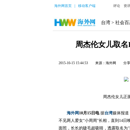
海外网首页
｜
移动客户端
评论
资
台湾
>
社会百
周杰伦女儿取名H
2015-10-15 15:44:53
来源：海外网
分
周杰伦女儿正
海外网
10月15日电
据
台湾
媒体报道
不见两人爱女“小周周”长相，直到14日
面照，长长的睫毛超吸睛，透露取名为“H