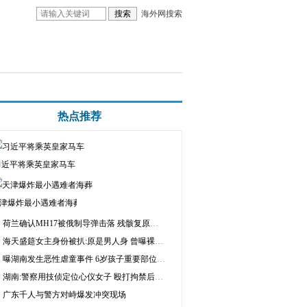
海外网搜索
热点推荐
习近平将乘英皇家马车
津爆炸最小遇难者海葬
荷兰确认MH17被俄制导弹击落 残骸复原机身
海天盛筵女主身份被扒:原是男人身 曾曝裸聊视频
曝湖南发生恶性虐童事件 6岁孩子重要部位被砍断
湖南:警察用技侦定位心仪女子 殴打拘禁后强奸未遂
广东千人与警方对峙爆发冲突现场