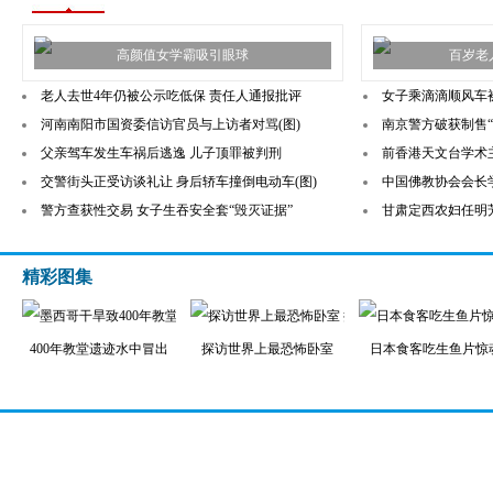
高颜值女学霸吸引眼球
百岁老
老人去世4年仍被公示吃低保 责任人通报批评
女子乘滴滴顺风车
河南南阳市国资委信访官员与上访者对骂(图)
南京警方破获制售“
父亲驾车发生车祸后逃逸 儿子顶罪被判刑
前香港天文台学术主
交警街头正受访谈礼让 身后轿车撞倒电动车(图)
中国佛教协会会长
警方查获性交易 女子生吞安全套“毁灭证据”
甘肃定西农妇任明芳
精彩图集
400年教堂遗迹水中冒出
探访世界上最恐怖卧室
日本食客吃生鱼片惊