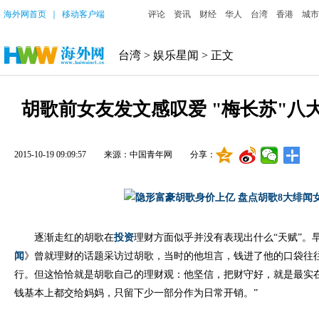
海外网首页
｜
移动客户端
评论
资讯
财经
华人
台湾
香港
城市
台湾
>
娱乐星闻
> 正文
胡歌前女友发文感叹爱 "梅长苏"八
2015-10-19 09:09:57
来源：中国青年网
分享：
逐渐走红的胡歌在
投资
理财方面似乎并没有表现出什么“天赋”。早
闻
》曾就理财的话题采访过胡歌，当时的他坦言，钱进了他的口袋往
行。但这恰恰就是胡歌自己的理财观：他坚信，把财守好，就是最实
钱基本上都交给妈妈，只留下少一部分作为日常开销。”