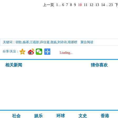
上一页
1
..
6
7
8
9
10
11
12
13
14
..
23
关键词：胡歌,杨幂,江疏影,薛佳凝,唐嫣,刘诗诗,琅琊榜
聚合阅读
分享/关注：
Loading...
相关新闻
猜你喜欢
社会
娱乐
环球
文史
香港