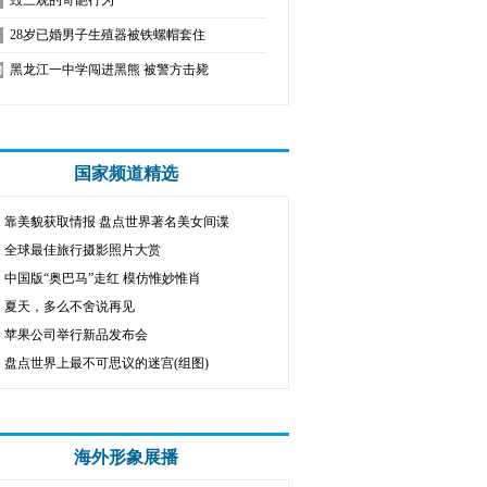
毁三观的奇葩行为
28岁已婚男子生殖器被铁螺帽套住
黑龙江一中学闯进黑熊 被警方击毙
国家频道精选
靠美貌获取情报 盘点世界著名美女间谍
全球最佳旅行摄影照片大赏
中国版“奥巴马”走红 模仿惟妙惟肖
夏天，多么不舍说再见
苹果公司举行新品发布会
盘点世界上最不可思议的迷宫(组图)
海外形象展播