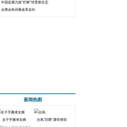
中国反腐力拔“烂树”培育新生态
从两会热词看改革走向
新闻热图
女子手撕准女婿
台风"巨爵"袭菲律宾