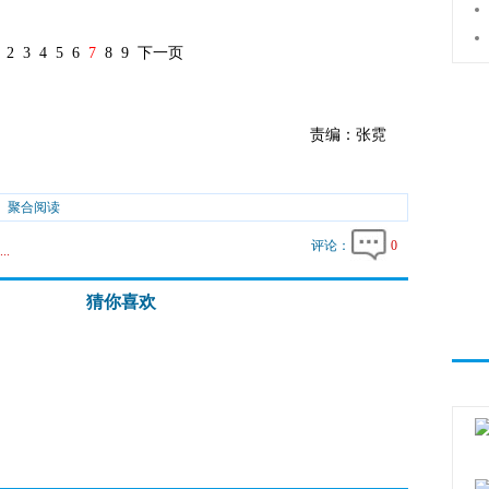
2
3
4
5
6
7
8
9
下一页
责编：张霓
聚合阅读
评论：
0
..
猜你喜欢