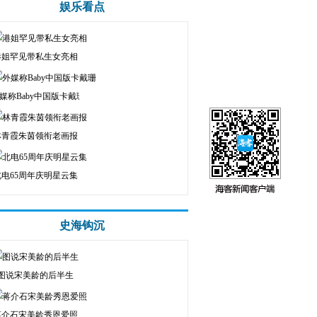
娱乐看点
港姐罕见带私生女亮相
媒称Baby中国版卡戴珊
林青霞朱茵领衔老画报
北电65周年庆明星云集
史海钩沉
图说宋美龄的后半生
蒋介石宋美龄秀恩爱照