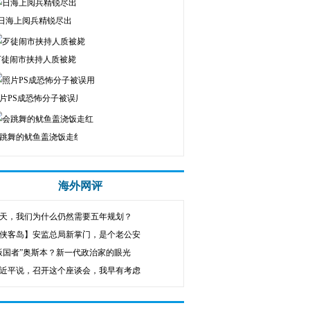
日海上阅兵精锐尽出
歹徒闹市挟持人质被毙
片PS成恐怖分子被误用
跳舞的鱿鱼盖浇饭走红
海外网评
天，我们为什么仍然需要五年规划？
侠客岛】安监总局新掌门，是个老公安
叛国者”奥斯本？新一代政治家的眼光
近平说，召开这个座谈会，我早有考虑