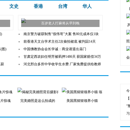
文史
香港
台湾
华人
百岁老人打麻将从早到晚
)
南京警方破获制售“假伟哥”大案 售80元成本仅1块
照
前香港天文台学术主任2次偷拍裙底 被判囚14天
(图)
中国佛教协会会长学诚：商业请退出庙门
甘肃定西农妇任明芳被羁押1486天 获国家赔偿34万
会
抓获
河北邢台多所中学收学生水费 厂家免费提供给教师
今
【
鱼片惊魂
完美婚照是这么拍成的
美国黑猩猩领养小猫
“
习