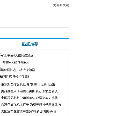
海外网搜索
热点推荐
工单位4人被间谍策反
秘同性恋扭转治疗闹剧
俄罗斯自炸客机证明与MH17无关(组图)
姜昆疑卷入传销案在美国被起诉 愤怒否认:假的
中国跃居材料学领域首位 获诺奖能力威胁日本
台湾孕妇飞机上产子 为获美籍将子塞回体内
美国宣布在空袭中击毙“呼罗珊”组织头目