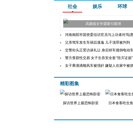
社会
娱乐
环球
高颜值女学霸吸引眼球
河南南阳市国资委信访官员与上访者对骂(图
父亲驾车发生车祸后逃逸 儿子顶罪被判刑
交警街头正受访谈礼让 身后轿车撞倒电动车
警方查获性交易 女子生吞安全套“毁灭证据”
女子乘滴滴顺风车被强奸 嫌疑人在家中被
精彩图集
探访世界上最恐怖卧室
日本食客吃生