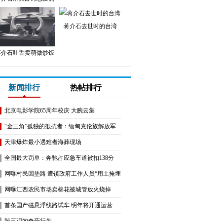
蒋介石去世时的台湾
蒋介石吐舌卖萌做炒饭
新闻排行
热帖排行
北京电影学院65周年校庆 大腕云集
“金三角”孤独的抵抗者：缅甸克伦族解放军
天津爆炸最小遇难者海葬现场
全国最大罚单：奔驰占应急车道被扣138分
网曝村民因垫路 遭镇政府工作人员“用土掩埋”
网曝江西农民市场卖棉花被城管放火烧掉
首条国产磁悬浮线路试车 明年将开通运营