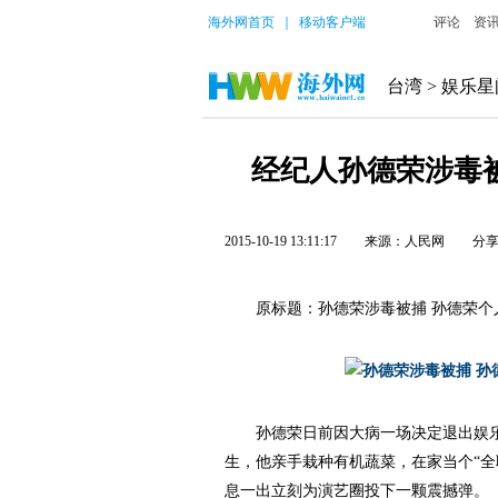
海外网首页
｜
移动客户端
评论
资
台湾
>
娱乐星
经纪人孙德荣涉毒
2015-10-19 13:11:17
来源：人民网
分
原标题：孙德荣涉毒被捕 孙德荣个
孙德荣日前因大病一场决定退出娱乐
生，他亲手栽种有机蔬菜，在家当个“全
息一出立刻为演艺圈投下一颗震撼弹。