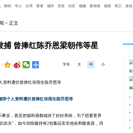
讯
财经
华人
台湾
香港
城市
历史
社区
视频
新加坡
德国
荷兰
滚动
闻
> 正文
被捕 曾捧红陈乔恩梁朝伟等星
享：
字号:
大
中
小
军
人资料遭扒曾捧红张雨生陈乔恩等
揭
事业，甚至把烟和酒都戒掉了好好养病，为了想要更养
职农夫”，如今却惊爆持有2包毒品安非他命和吸食器，消