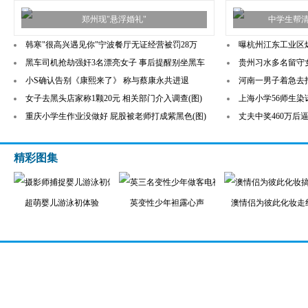
郑州现"悬浮婚礼"
中学生帮
韩寒"很高兴遇见你"宁波餐厅无证经营被罚28万
曝杭州江东工业区爆
黑车司机抢劫强奸3名漂亮女子 事后提醒别坐黑车
贵州习水多名留守
小S确认告别《康熙来了》 称与蔡康永共进退
河南一男子着急去
女子去黑头店家称1颗20元 相关部门介入调查(图)
上海小学56师生染
重庆小学生作业没做好 屁股被老师打成紫黑色(图)
丈夫中奖460万后
精彩图集
超萌婴儿游泳初体验
英变性少年袒露心声
澳情侣为彼此化妆走