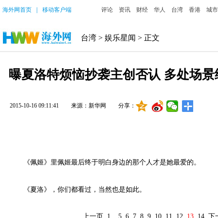
海外网首页
｜
移动客户端
评论
资讯
财经
华人
台湾
香港
城市
台湾
>
娱乐星闻
> 正文
曝夏洛特烦恼抄袭主创否认 多处场景
2015-10-16 09:11:41
来源：新华网
分享：
《佩姬》里佩姬最后终于明白身边的那个人才是她最爱的。
《夏洛》，你们都看过，当然也是如此。
上一页
1
..
5
6
7
8
9
10
11
12
13
14
下