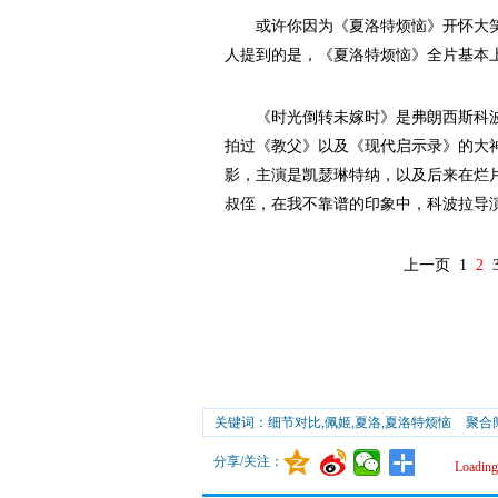
或许你因为《夏洛特烦恼》开怀大笑
人提到的是，《夏洛特烦恼》全片基本
《时光倒转未嫁时》是弗朗西斯科波
拍过《教父》以及《现代启示录》的大神
影，主演是凯瑟琳特纳，以及后来在烂
叔侄，在我不靠谱的印象中，科波拉导
上一页
1
2
关键词：细节对比,佩姬,夏洛,夏洛特烦恼
聚合
分享/关注：
Loading.