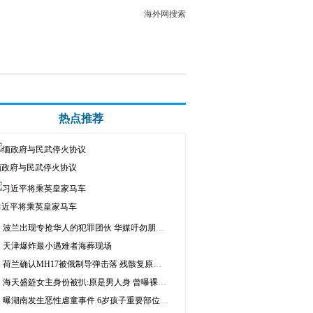
海外网搜索
热点推荐
缅政府与民武停火协议
习近平将乘英皇家马车
波兰出现专抢华人的犯罪团伙 华媒吁勿朋友圈炫富
天津爆炸最小遇难者海葬现场
荷兰确认MH17被俄制导弹击落 残骸复原机身
海天盛筵女主身份被扒:原是男人身 曾曝裸聊视频
曝湖南发生恶性虐童事件 6岁孩子重要部位被砍断