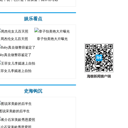
娱乐看点
周杰伦女儿百天照
章子怡美艳大片曝光
aby真去做整容鉴定了
王菲女儿李嫣迷上自拍
史海钩沉
图说宋美龄的后半生
蒋介石宋美龄秀恩爱照