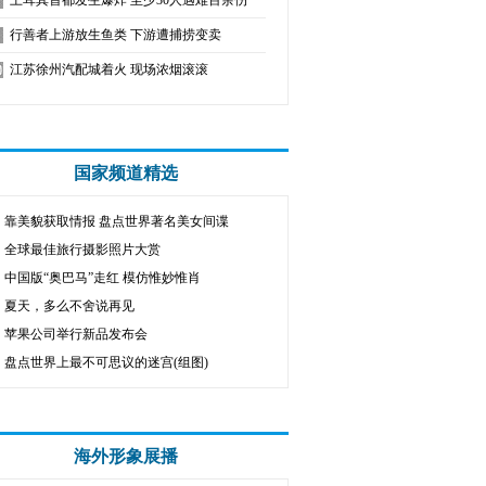
土耳其首都发生爆炸 至少30人遇难百余伤
行善者上游放生鱼类 下游遭捕捞变卖
江苏徐州汽配城着火 现场浓烟滚滚
国家频道精选
靠美貌获取情报 盘点世界著名美女间谍
全球最佳旅行摄影照片大赏
中国版“奥巴马”走红 模仿惟妙惟肖
夏天，多么不舍说再见
苹果公司举行新品发布会
盘点世界上最不可思议的迷宫(组图)
海外形象展播