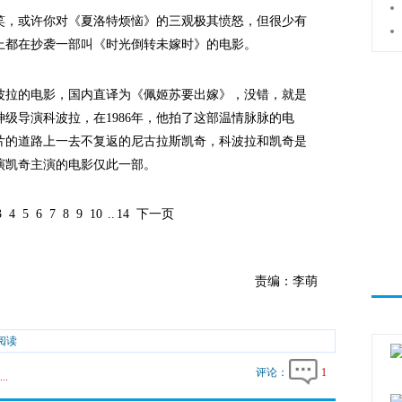
，或许你对《夏洛特烦恼》的三观极其愤怒，但很少有
上都在抄袭一部叫《时光倒转未嫁时》的电影。
拉的电影，国内直译为《佩姬苏要出嫁》，没错，就是
级导演科波拉，在1986年，他拍了这部温情脉脉的电
片的道路上一去不复返的尼古拉斯凯奇，科波拉和凯奇是
演凯奇主演的电影仅此一部。
3
4
5
6
7
8
9
10
..
14
下一页
责编：李萌
阅读
评论：
1
..