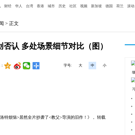
讯
财经
华人
台湾
香港
城市
历史
社区
视频
新加坡
德国
荷兰
滚动
闻
> 正文
创否认 多处场景细节对比（图）
享：
字号:
大
中
小
特烦恼>居然全片抄袭了<教父>导演的旧作！》， 转载