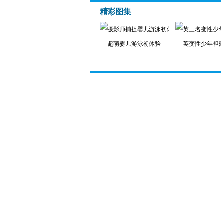
精彩图集
超萌婴儿游泳初体验
英变性少年袒