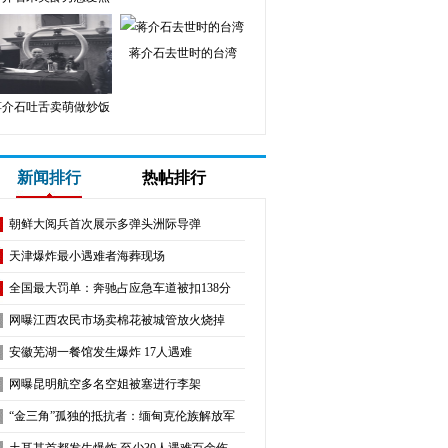
蒋介石去世时的台湾
蒋介石吐舌卖萌做炒饭
新闻排行
热帖排行
朝鲜大阅兵首次展示多弹头洲际导弹
天津爆炸最小遇难者海葬现场
全国最大罚单：奔驰占应急车道被扣138分
网曝江西农民市场卖棉花被城管放火烧掉
安徽芜湖一餐馆发生爆炸 17人遇难
网曝昆明航空多名空姐被塞进行李架
“金三角”孤独的抵抗者：缅甸克伦族解放军