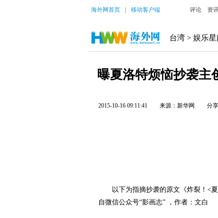
海外网首页
｜
移动客户端
评论
资
台湾
>
娱乐星
曝夏洛特烦恼抄袭主
2015-10-16 09:11:41
来源：新华网
分
以下为指摘抄袭的原文《炸裂！<夏洛
自微信公众号“影画志” ，作者：文白