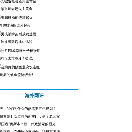
安徽退赃会还失主黄金
粤10艘渔船连环起火
男孩被绑架后成功逃脱
片PS成恐怖分子被误用
跳舞的鱿鱼盖浇饭走红
海外网评
天，我们为什么仍然需要五年规划？
侠客岛】安监总局新掌门，是个老公安
叛国者”奥斯本？新一代政治家的眼光
近平说，召开这个座谈会，我早有考虑