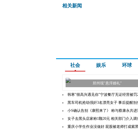
相关新闻
社会
娱乐
环球
郑州现"悬浮婚礼"
韩寒"很高兴遇见你"宁波餐厅无证经营被罚2
黑车司机抢劫强奸3名漂亮女子 事后提醒别
小S确认告别《康熙来了》 称与蔡康永共进
女子去黑头店家称1颗20元 相关部门介入调查
重庆小学生作业没做好 屁股被老师打成紫黑