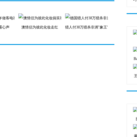
露心声
澳情侣为彼此化妆走红
猎人付38万猎杀非洲"象王"
B