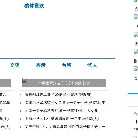
猜你喜欢
照
文史
香港
台湾
华人
会
中学生帮清洁工母亲扫大街获赞
8万
曝杭州江东工业区爆炸 多地震感强烈(图)
坐黑车
贵州习水多名留守女童遭同一男子性侵 已持续2年
退
河南一男子着急去打牌 一巴掌打死9月大女儿
今
(图)
上海小学56师生染诺如病毒 一二年级停课(图)
【
色(图)
丈夫中奖460万后逼妻离婚 法院判妻子得四分之一
“
习