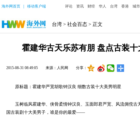
海外网首页
｜
移动客户端
评论
资讯
财经
华人
台湾
香港
城市
台湾
>
社会百态
> 正文
霍建华古天乐苏有朋 盘点古装十
2015-08-31 08:49:05
来源：人民网
分享：
原标题：霍建华严宽胡歌钟汉良 细数古装十大美男明星
玉树临风霍建华、侠骨柔情钟汉良、玉面郎君严宽、风流倜傥古天
国古装剧十大美男子，谁是你的最爱——