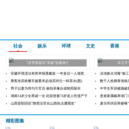
社会
娱乐
环球
文史
香港
7岁男童疑玩"穿越"坠楼身亡
车主开
安徽环境违法有奖举报遇尴尬 一年多仅一人领奖
泳池换水消毒“偷
乘客坐高铁餐车被要求必须买88元一杯茶水(图)
数千人抢摘青海格尔
男子以妻为饵勾引官员 偷拍录像合成艳照敲诈
中学生军训被踢破
湖南14岁少女再诞一女 此前曾被74岁老人性侵产子
患者家属戴孝堵门
山西昔阳回应“陕西法官在山西执法遭围攻”
麦当劳供应商被曝“
精彩图集